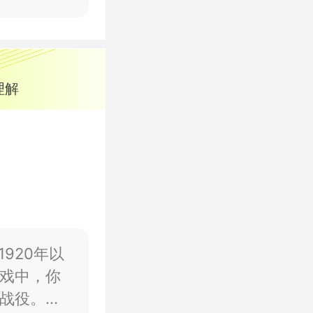
理解
920年以
戏中，你
战役。遭