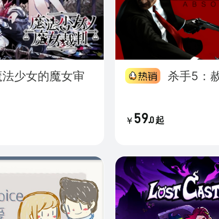
杀手5：
59
.
0
起
￥