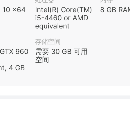
 10 x64
Intel(R) Core(TM)
8 GB RA
i5-4460 or AMD
equivalent
存储空间
 GTX 960
需要 30 GB 可用
空间
nt, 4 GB