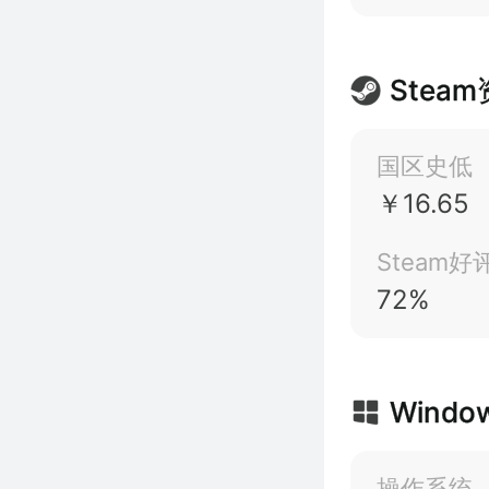
遇战中紧
正是我们
Stea
国区史低
￥16.65
Steam好
72%
Windo
操作系统