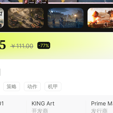
25
￥111.00
-77%
割
策略
动作
机甲
01
KING Art
Prime M
开发商
发行商