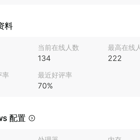
张刺激的战场迎合了多人游戏粉丝的需求。《钢
期待已久的经典即时战略游戏。
m资料
当前在线人数
最高在线
134
222
评率
最近好评率
70%
ws 配置
处理器
内存