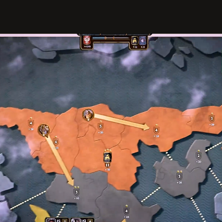
Loaded
:
ute
59.35%