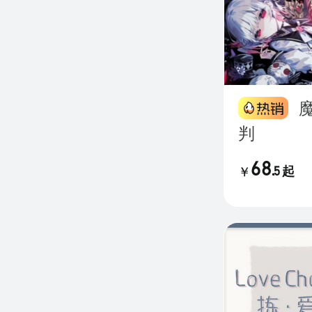
魔法少女的魔女审
判
68
.
5
起
￥