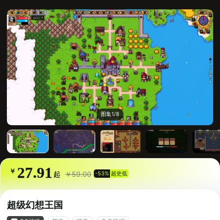
图集
1/8
27.91
￥
起
￥59.00
-53%
超史低
超级幻想王国