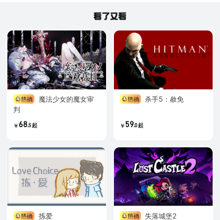
魔法少女的魔女审
杀手5：赦免
判
68
59
.
.
5
起
0
起
￥
￥
拣爱
失落城堡2