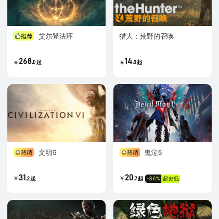
艾尔登法环
猎人：荒野的召唤
268
14
.
.
0
起
0
起
￥
￥
文明6
鬼泣5
31
20
.
.
-86%
超史低
2
起
7
起
￥
￥