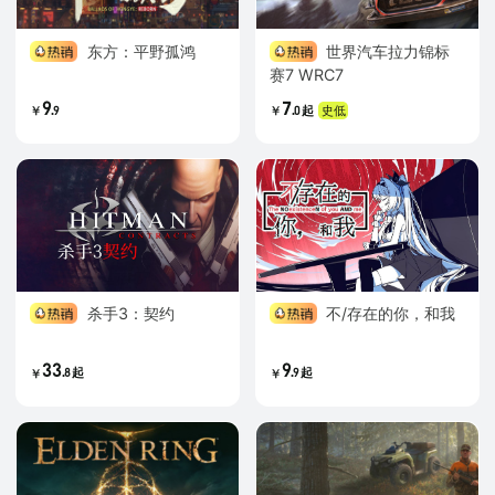
东方：平野孤鸿
世界汽车拉力锦标
赛7 WRC7
9
7
.
.
史低
9
0
起
￥
￥
杀手3：契约
不/存在的你，和我
33
9
.
.
8
起
9
起
￥
￥