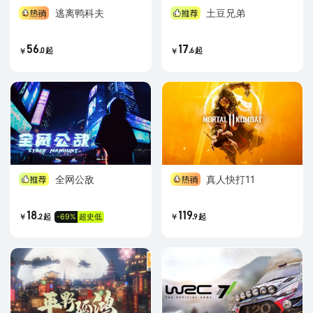
逃离鸭科夫
土豆兄弟
56
17
.
.
0
起
6
起
￥
￥
全网公敌
真人快打11
18
119
.
.
-69%
超史低
2
起
9
起
￥
￥