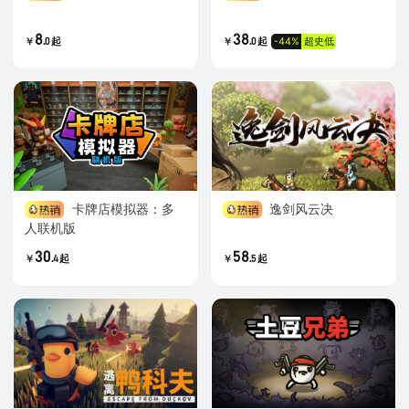
8
38
.
.
-44%
超史低
0
起
0
起
￥
￥
卡牌店模拟器：多
逸剑风云决
人联机版
30
58
.
.
4
起
5
起
￥
￥