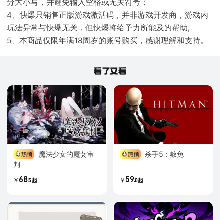
分大小写，并避免输入空格或无关符号；
4、快爆只销售正版游戏激活码，并非游戏开发商，游戏内
玩法异常与快爆无关，但快爆将给予力所能及的帮助;
5、本商品仅限年满18周岁的账号购买，感谢理解和支持。
魔法少女的魔女审
杀手5：赦免
判
68
59
.
.
5
起
0
起
￥
￥