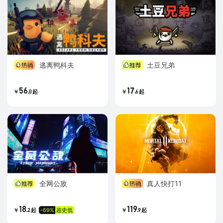
逃离鸭科夫
土豆兄弟
56
17
.
.
0
起
6
起
￥
￥
全网公敌
真人快打11
18
119
.
.
-69%
超史低
2
起
9
起
￥
￥