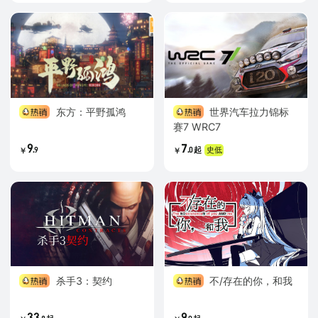
东方：平野孤鸿
世界汽车拉力锦标
赛7 WRC7
9
7
.
.
史低
9
0
起
￥
￥
杀手3：契约
不/存在的你，和我
33
9