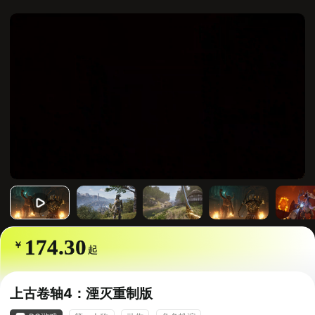
Loaded
:
Unmute
24.31%
174.30
￥
起
上古卷轴4：湮灭重制版