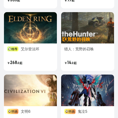
.
.
8
起
9
起
￥
￥
艾尔登法环
猎人：荒野的召唤
268
14
.
.
0
起
0
起
￥
￥
文明6
鬼泣5