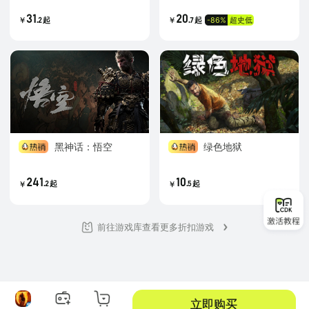
31
20
.
.
-86%
超史低
2
起
7
起
￥
￥
黑神话：悟空
绿色地狱
241
10
.
.
2
起
5
起
￥
￥
前往游戏库查看更多折扣游戏
立即购买