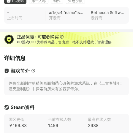
PC游戏
第一人称
动作
角色扮演
-
a:1:{s:4:"name";s:0:"";}
Bethesda Softworks
上市时间
开发商
发行商
PC游戏CDK为特殊商品，售出后一概不支持退款，谢谢理解
详细信息
游戏简介
体验全新制作的精美画面和悉心改善的游戏系统，在《上古卷轴4：
湮灭重制版》中探索前所未有的西罗帝尔。
Steam资料
国区史低
当前在线人数
最高在线人数
￥166.83
1456
2938