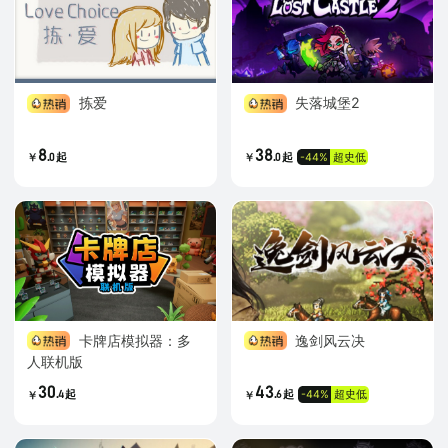
拣爱
失落城堡2
8
38
.
.
-44%
超史低
0
起
0
起
￥
￥
卡牌店模拟器：多
逸剑风云决
人联机版
30
43
.
.
-44%
超史低
4
起
6
起
￥
￥