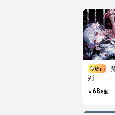
魔法少女的魔女审
判
68
.
5
起
￥