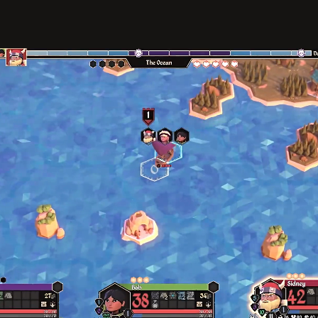
Loaded
:
ute
84.66%