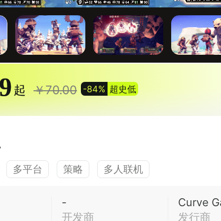
89
起
￥70.00
-84%
超史低
王
多平台
策略
多人联机
-
Curve 
开发商
发行商