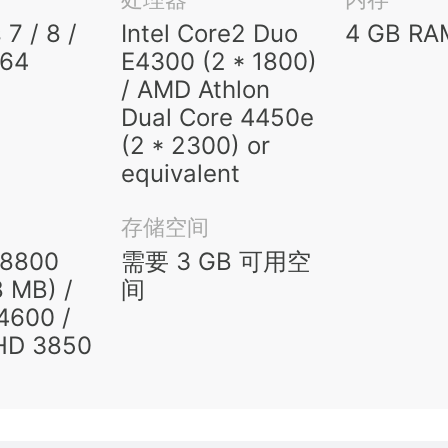
7 / 8 /
Intel Core2 Duo
4 GB RA
x64
E4300 (2 * 1800)
/ AMD Athlon
Dual Core 4450e
(2 * 2300) or
equivalent
存储空间
 8800
需要 3 GB 可用空
 MB) /
间
 4600 /
HD 3850