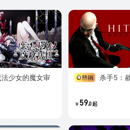
杀手5：
59
.
0
起
￥