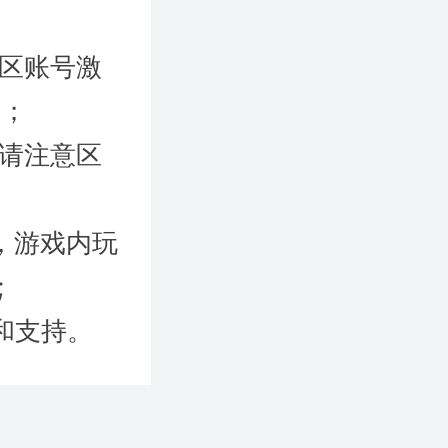
国区账号激
）；
时请注意区
，游戏内玩
;
和支持。