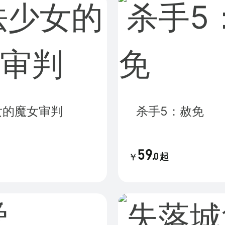
女的魔女审判
杀手5：赦免
59
.
0
起
￥