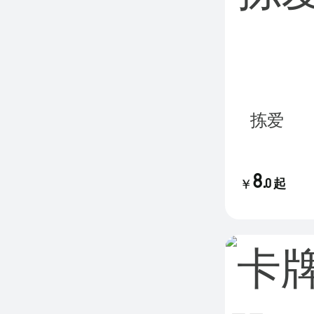
拣爱
8
.
0
起
￥