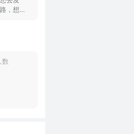
您去发
路，想办
人数