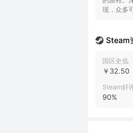
的旅程。
现，众多
法彻底终
Stea
国区史低
￥32.50
Steam好
90%