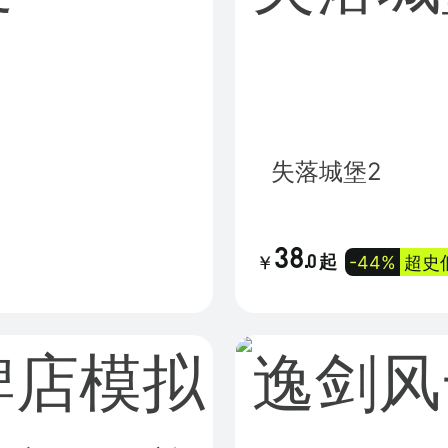
失落城堡2
38
.
-44%
超史
0
起
￥