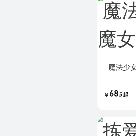
魔法少
68
.
5
起
￥