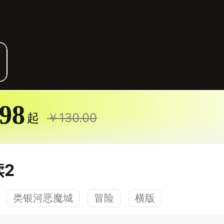
图集
1/5
.98
起
￥130.00
2
类银河恶魔城
冒险
横版