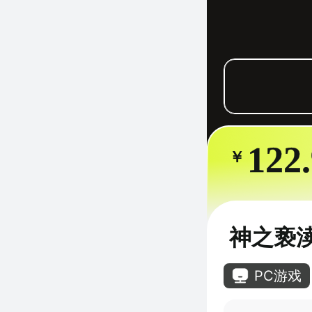
122
￥
神之亵渎
PC游戏