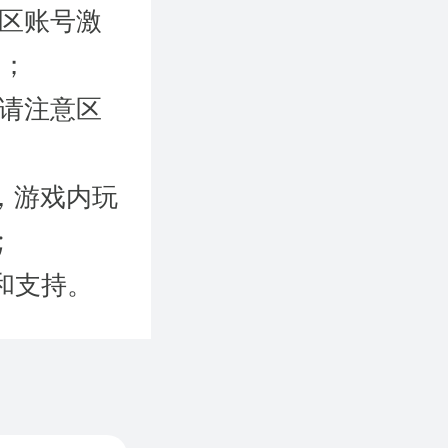
国区账号激
）；
时请注意区
，游戏内玩
;
和支持。