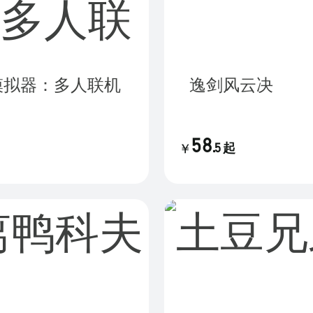
逸剑风云决
58
.
5
起
￥