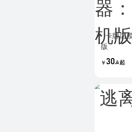
卡牌店模拟器：多人联机
版
30
.
4
起
￥