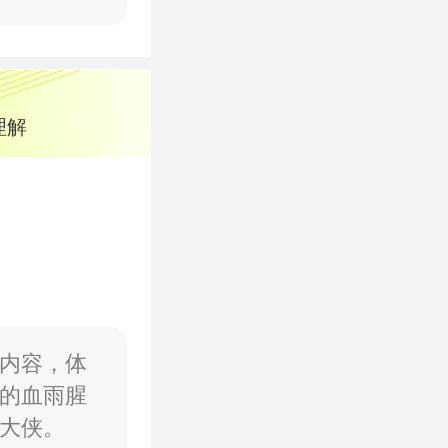
理解
盒内容，体
的血雨腥
大侠。