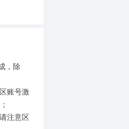
成，除
国区账号激
）；
时请注意区