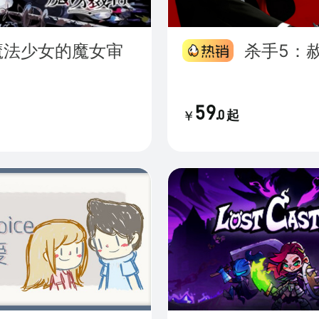
杀手5：
59
.
0
起
￥