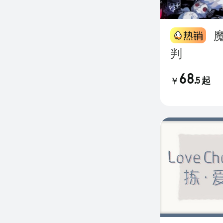
魔法少女的魔女审
判
68
.
5
起
￥