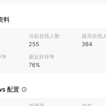
m资料
当前在线人数
最高在线
255
384
评率
最近好评率
76%
ws 配置
处理器
内存