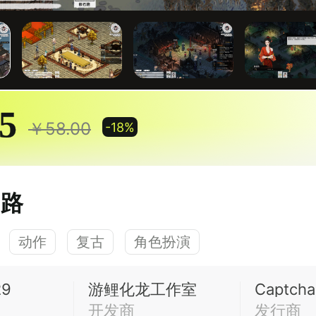
85
￥58.00
-18%
湖路
动作
复古
角色扮演
29
游鲤化龙工作室
Captch
开发商
发行商