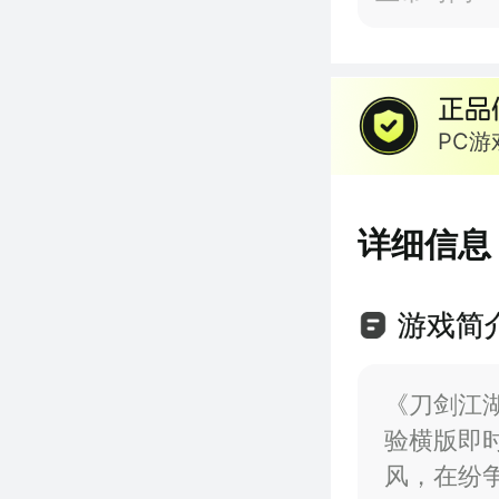
PC
详细信息
游戏简
《刀剑江
验横版即
风，在纷